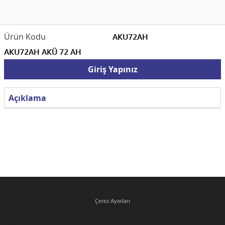
AKU72AH
AKU72AH AKÜ 72 AH
Giriş Yapınız
Açıklama
Çerez Ayarları