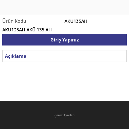
AKU135AH
AKU135AH AKÜ 135 AH
Giriş Yapınız
Açıklama
Çerez Ayarları