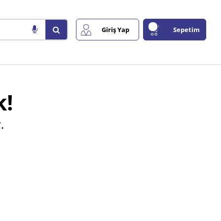
Giriş Yap
Sepetim
k!
.