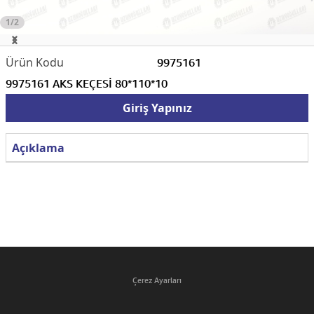
1/2
9975161
9975161 AKS KEÇESİ 80*110*10
Giriş Yapınız
Açıklama
Çerez Ayarları