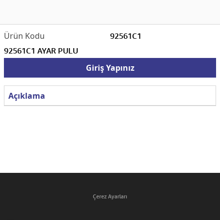
92561C1
92561C1 AYAR PULU
Giriş Yapınız
Açıklama
Çerez Ayarları