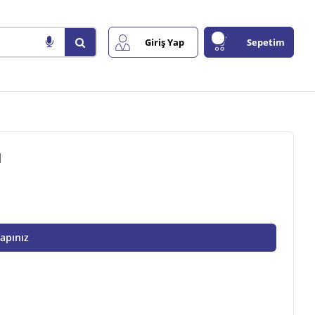
Giriş Yap
Sepetim
I
Yapınız