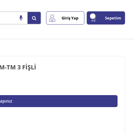
Giriş Yap
Sepetim
87745843 MOTOR YAĞ BASINÇ MÜŞÜRÜ M-TM 3 FİŞLİ
Yapınız