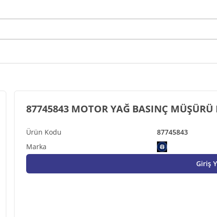
87745843
Giriş 