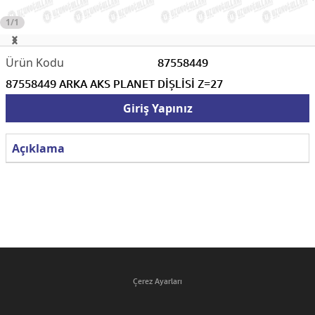
1/1
87558449
87558449 ARKA AKS PLANET DİŞLİSİ Z=27
Giriş Yapınız
Açıklama
Çerez Ayarları