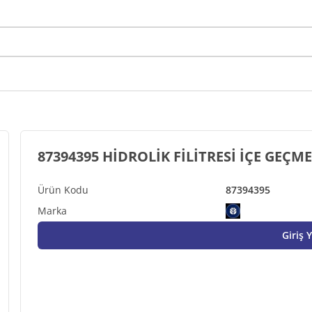
87394395 HİDROLİK FİLİTRESİ İÇE GEÇM
87394395
Giriş 