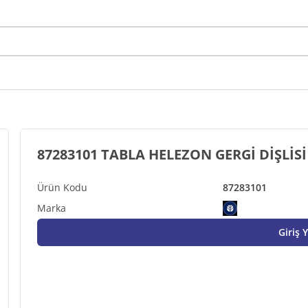
87283101
Giriş 