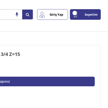
Giriş Yap
Sepetim
87283101 TABLA HELEZON GERGİ DİŞLİSİ 3/4 Z=15
Yapınız