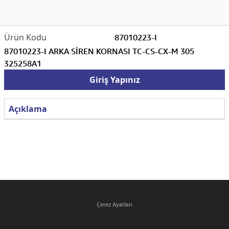
87010223-I
87010223-I ARKA SİREN KORNASI TC-CS-CX-M 305
325258A1
Giriş Yapınız
Açıklama
Çerez Ayarları