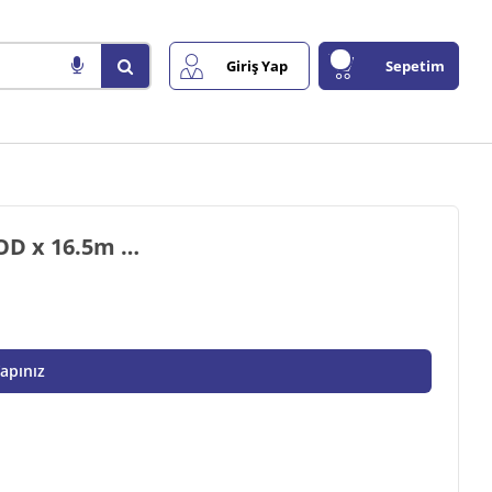
Giriş Yap
Sepetim
OD x 16.5m …
Yapınız