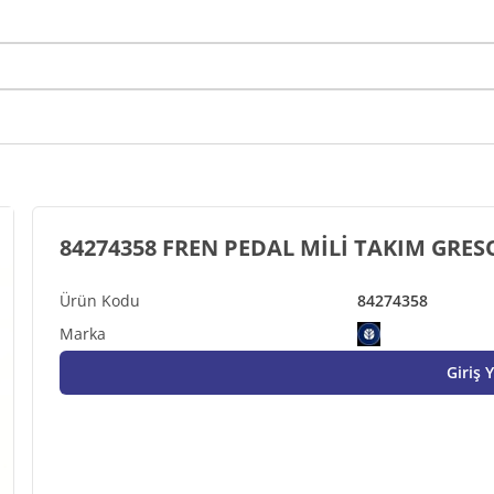
84274358 FREN P
84274358
Giriş 