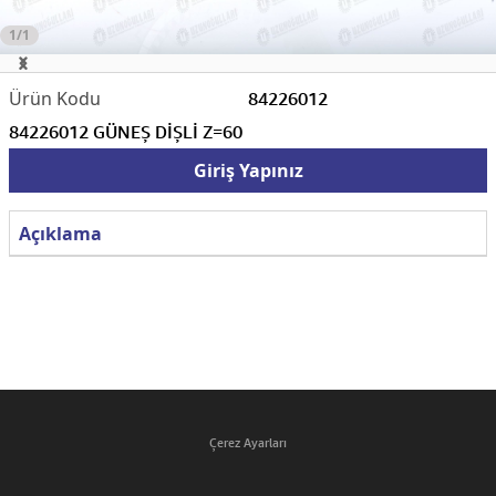
1/1
84226012
84226012 GÜNEŞ DİŞLİ Z=60
Giriş Yapınız
Açıklama
Çerez Ayarları