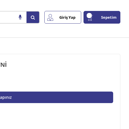
Giriş Yap
Sepetim
YNİ
Yapınız