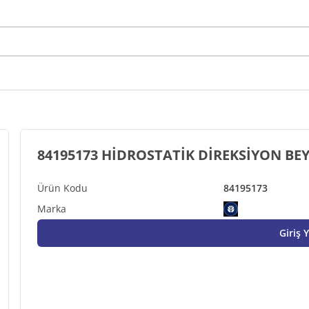
84195173 HİDROSTATİK DİREKSİYON BE
84195173
Giriş 