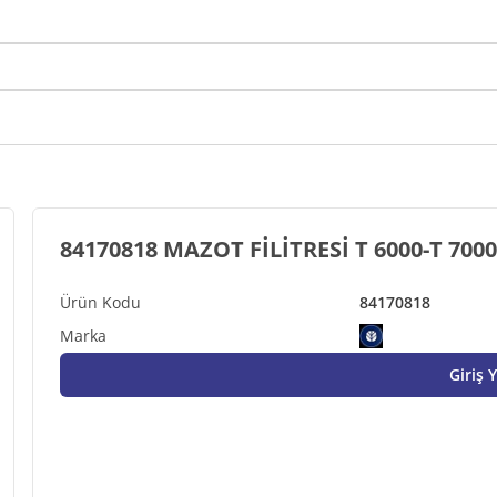
84170818
Giriş 