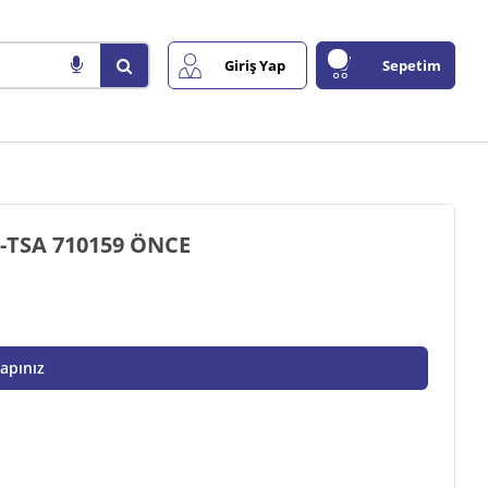
Giriş Yap
Sepetim
84170818 MAZOT FİLİTRESİ T 6000-T 7000-TSA 710159 ÖNCE
Yapınız