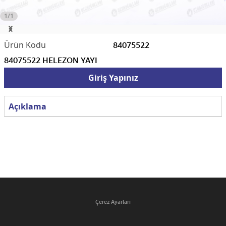
1/1
84075522
84075522 HELEZON YAYI
Giriş Yapınız
Açıklama
Çerez Ayarları