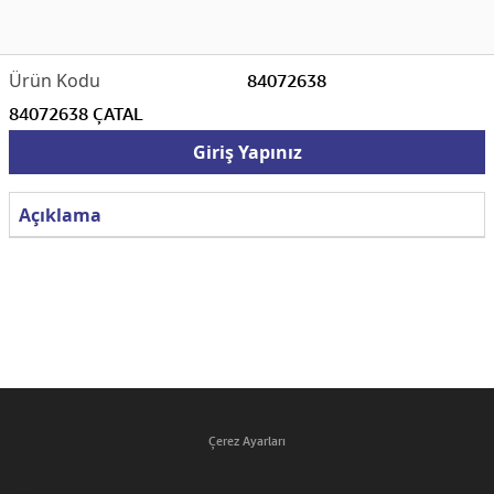
84072638
84072638 ÇATAL
Giriş Yapınız
Açıklama
Çerez Ayarları