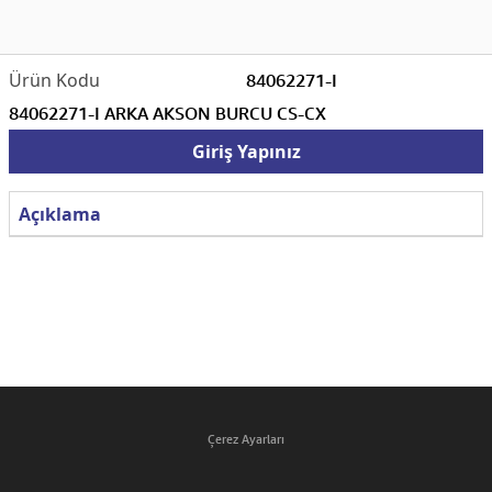
84062271-I
84062271-I ARKA AKSON BURCU CS-CX
Giriş Yapınız
Açıklama
Çerez Ayarları