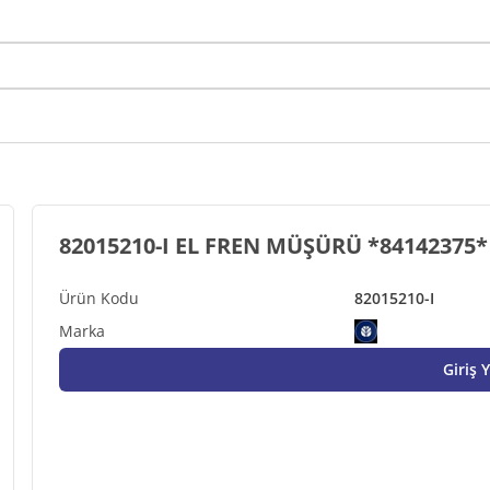
82015210-I EL FREN MÜŞÜRÜ *84142375*
82015210-I
Giriş 