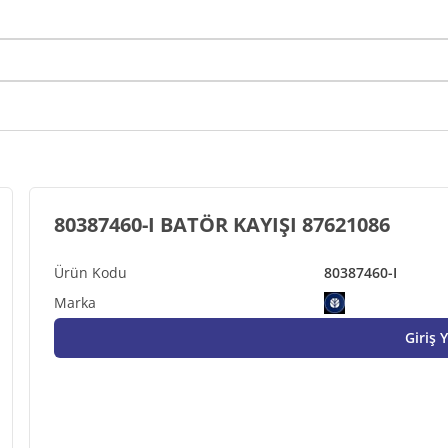
80387460-I BATÖR KAYIŞI 87621086
80387460-I
Giriş 