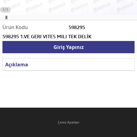
1/1
598295
598295 1.VE GERI VITES MILI TEK DELİK
Giriş Yapınız
Açıklama
Çerez Ayarları