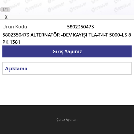
1/1
5802350473
5802350473 ALTERNATÖR -DEV KAYIŞI TLA-T4-T 5000-LS 8
PK 1381
Giriş Yapınız
Açıklama
Çerez Ayarları