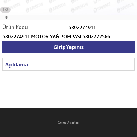
1/2
5802274911
5802274911 MOTOR YAĞ POMPASI 5802722566
Giriş Yapınız
Açıklama
Çerez Ayarları