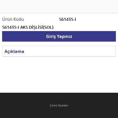
561435-I
561435-I AKS DİŞLİSİ(SOL)
Giriş Yapınız
Açıklama
Çerez Ayarları