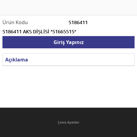
5186411
5186411 AKS DİŞLİSİ *51665515*
Giriş Yapınız
Açıklama
Çerez Ayarları