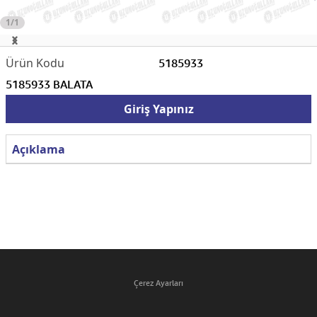
1/1
5185933
5185933 BALATA
Giriş Yapınız
Açıklama
Çerez Ayarları