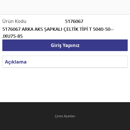
5176067
5176067 ARKA AKS ŞAPKALI ÇELTİK TİPİ T 5040-50--
JXU75-85
Giriş Yapınız
Açıklama
Çerez Ayarları