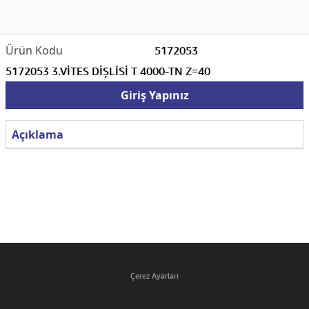
5172053
5172053 3.VİTES DİŞLİSİ T 4000-TN Z=40
Giriş Yapınız
Açıklama
Çerez Ayarları