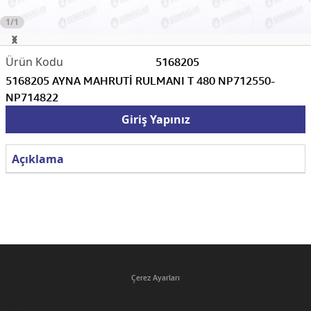
1/1
5168205
5168205 AYNA MAHRUTİ RULMANI T 480 NP712550-
NP714822
Giriş Yapınız
Açıklama
Çerez Ayarları