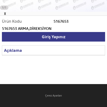
1/1
5167653
5167653 ARMA,DİREKSİYON
Giriş Yapınız
Açıklama
Çerez Ayarları