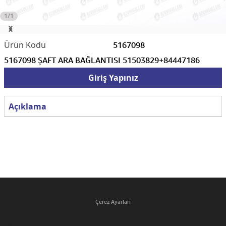
1/1
5167098
5167098 ŞAFT ARA BAĞLANTISI 51503829+84447186
Giriş Yapınız
Açıklama
Çerez Ayarları