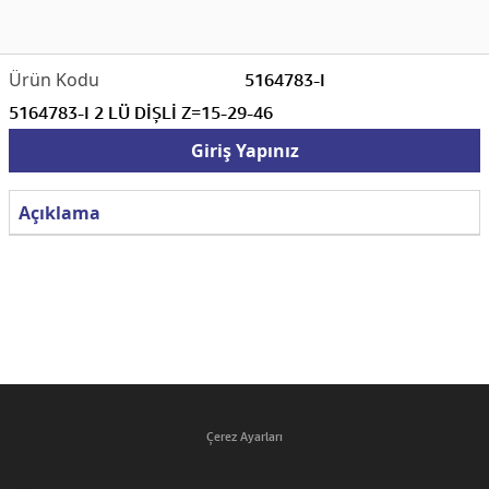
5164783-I
5164783-I 2 LÜ DİŞLİ Z=15-29-46
Giriş Yapınız
Açıklama
Çerez Ayarları