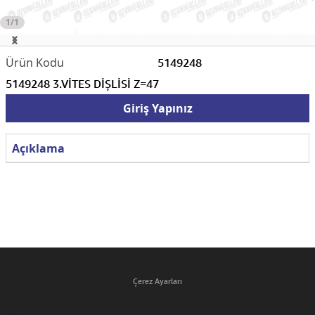
1/1
5149248
5149248 3.VİTES DİŞLİSİ Z=47
Giriş Yapınız
Açıklama
Çerez Ayarları