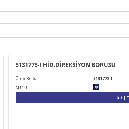
5131773-I HİD.DİREKSİYON BORUSU
5131773-I
Giriş 