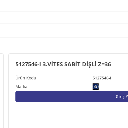
5127546-I 3.VİTES SABİT DİŞLİ Z=36
5127546-I
Giriş 