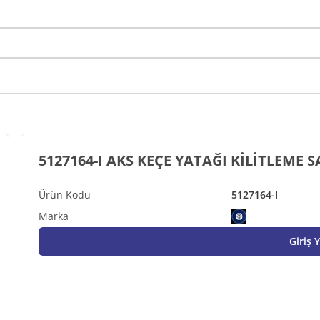
5127164-I AKS KEÇE YATAĞI KİLİTLEME S
5127164-I
Giriş 