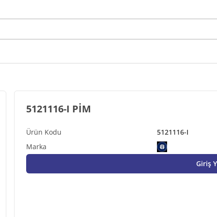
5121116-I PİM
5121116-I
Giriş 