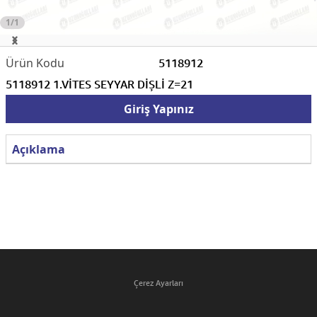
1/1
5118912
5118912 1.VİTES SEYYAR DİŞLİ Z=21
Giriş Yapınız
Açıklama
Çerez Ayarları