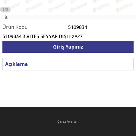
1/2
5109834
5109834 3.VİTES SEYYAR DİŞLİ z=27
Giriş Yapınız
Açıklama
Çerez Ayarları