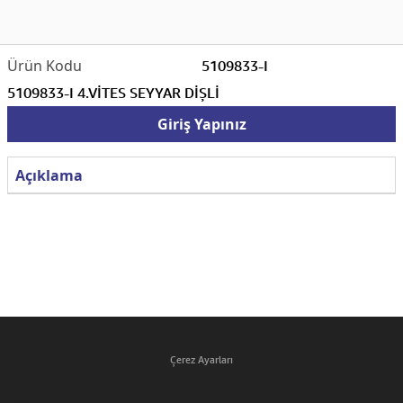
5109833-I
5109833-I 4.VİTES SEYYAR DİŞLİ
Giriş Yapınız
Açıklama
Çerez Ayarları