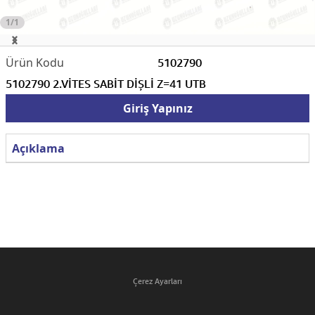
1/1
5102790
5102790 2.VİTES SABİT DİŞLİ Z=41 UTB
Giriş Yapınız
Açıklama
Çerez Ayarları