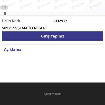
1/1
5092933
5092933 ŞEMA,İLERİ GERİ
Giriş Yapınız
Açıklama
Çerez Ayarları