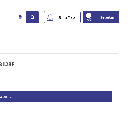
Giriş Yap
Sepetim
3128F
Yapınız