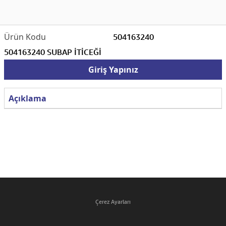
504163240
504163240 SUBAP İTİCEĞİ
Giriş Yapınız
Açıklama
Çerez Ayarları