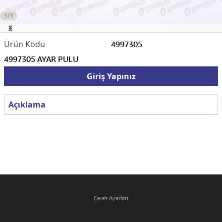
1/1
4997305
4997305 AYAR PULU
Giriş Yapınız
Açıklama
Çerez Ayarları