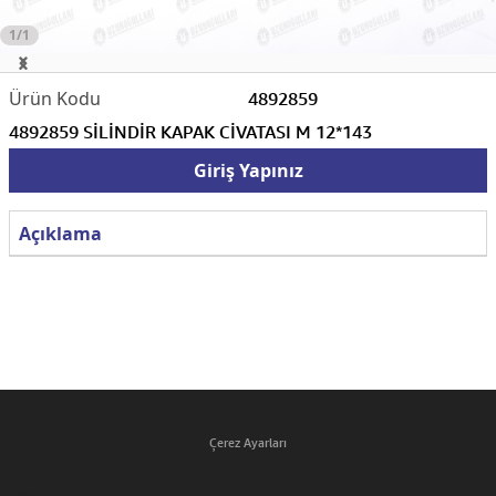
1/1
4892859
4892859 SİLİNDİR KAPAK CİVATASI M 12*143
Giriş Yapınız
Açıklama
Çerez Ayarları