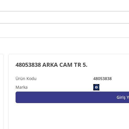
48053838 ARKA CAM TR 5.
48053838
Giriş 