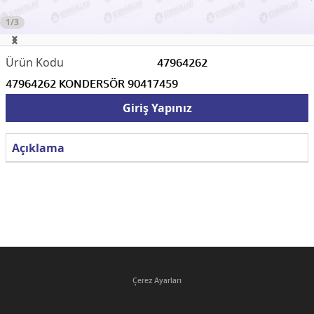
1/3
47964262
47964262 KONDERSÖR 90417459
Giriş Yapınız
Açıklama
Çerez Ayarları