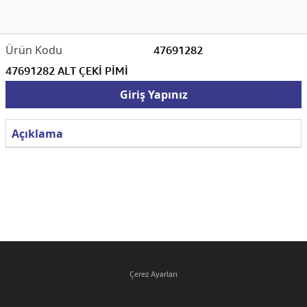
47691282
47691282 ALT ÇEKİ PİMİ
Giriş Yapınız
Açıklama
Çerez Ayarları